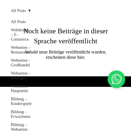
All Posts
All Posts
Noch keine Beiträge in dieser
Webdesign
– E-
Commerce.
Sprache veröffentlicht
Webseiten –
Sobald neue Beiträge veröffentlicht wurden,
Restaurants
erscheinen diese hier.
Webseiten –
Großhandel
Webseiten –
Sonstiges
VeSites | VeHand
Webseiten –
Hauptseite
Bildung –
Kinderspiele
Bildung –
Erwachsene
Bildung –
Webseiten